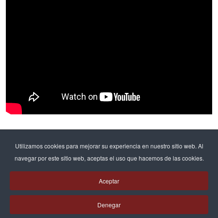
Etiquetas populares
Utilizamos cookies para mejorar su experiencia en nuestro sitio web. Al
navegar por este sitio web, aceptas el uso que hacemos de las cookies.
Formació professional
Formación profesional
112
108
Aceptar
Batxillerat
Bachillerato
Pastoral
70
68
66
Denegar
Bachillerato internacional
46