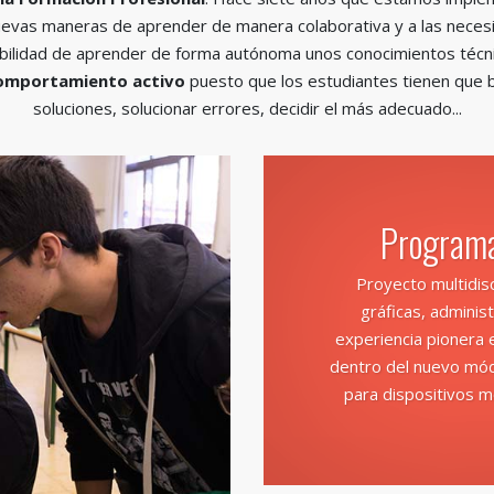
evas maneras de aprender de manera colaborativa y a las neces
ibilidad de aprender de forma autónoma unos conocimientos técni
omportamiento activo
puesto que los estudiantes tienen que b
soluciones, solucionar errores, decidir el más adecuado...
Programa
Proyecto multidisc
gráficas, adminis
experiencia pionera 
dentro del nuevo mód
para dispositivos m