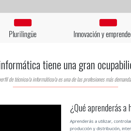
fa fa-globe
fa fa-l
Plurilingüe
Innovación y emprende
informática tiene una gran ocupabil
perfil de técnico/a informático/a es una de las profesiones más demand
¿Qué aprenderás a 
Aprenderás a utilizar, control
producción y distribución, inte