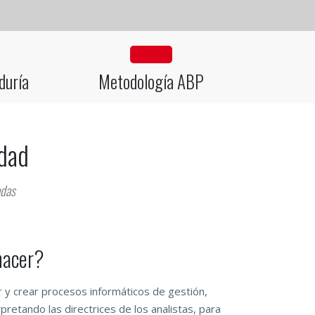
ightbulb-o
fa fa-gears
duría
Metodología ABP
idad
adas
hacer?
ar y crear procesos informáticos de gestión,
rpretando las directrices de los analistas, para