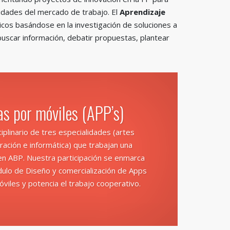
idades del mercado de trabajo. El
Aprendizaje
cos basándose en la investigación de soluciones a
uscar información, debatir propuestas, plantear
s por móviles (APP’s)
iplinario de tres especialidades (artes
tración e informática) que trabajan una
en ABP. Nuestra participación se enmarca
ulo de Diseño y comercialización de Apps
óviles y potencia el trabajo cooperativo.