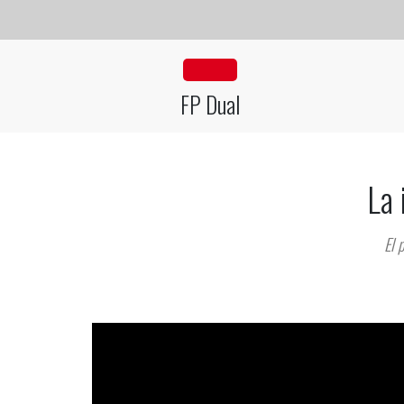
fa fa-industry
FP Dual
La 
El 