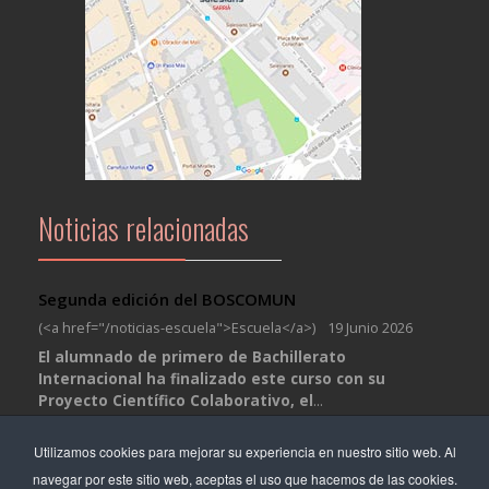
Noticias relacionadas
Segunda edición del BOSCOMUN
(<a href="/noticias-escuela">Escuela</a>)
19 Junio 2026
El alumnado de primero de Bachillerato
Internacional ha finalizado este curso con su
Proyecto Científico Colaborativo, el
...
Salida de verano MJS
Utilizamos cookies para mejorar su experiencia en nuestro sitio web. Al
(<a href="/noticias-escuela">Escuela</a>)
01 Julio 2026
navegar por este sitio web, aceptas el uso que hacemos de las cookies.