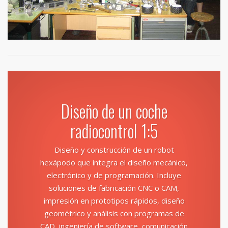
Diseño de un coche
radiocontrol 1:5
Diseño y construcción de un robot
hexápodo que integra el diseño mecánico,
electrónico y de programación. Incluye
soluciones de fabricación CNC o CAM,
impresión en prototipos rápidos, diseño
geométrico y análisis con programas de
CAD, ingeniería de software, comunicación