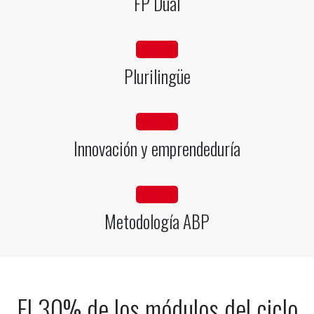
FP Dual
fa fa-globe
Plurilingüe
fa fa-lightbulb-o
Innovación y emprendeduría
fa fa-gears
Metodología ABP
El 30% de los módulos del ciclo