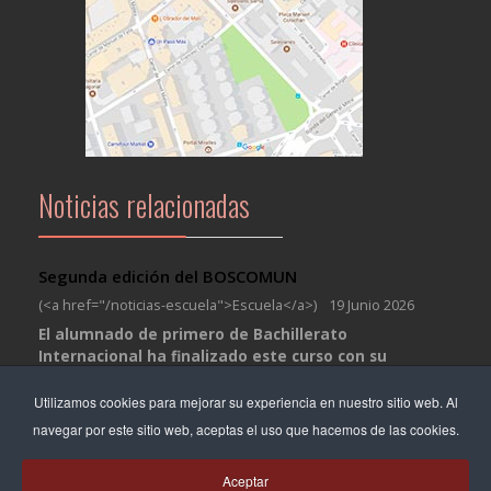
Noticias relacionadas
Segunda edición del BOSCOMUN
(<a href="/noticias-escuela">Escuela</a>)
19 Junio 2026
El alumnado de primero de Bachillerato
Internacional ha finalizado este curso con su
Proyecto Científico Colaborativo, el
...
Utilizamos cookies para mejorar su experiencia en nuestro sitio web. Al
Salida de verano MJS
navegar por este sitio web, aceptas el uso que hacemos de las cookies.
(<a href="/noticias-escuela">Escuela</a>)
01 Julio 2026
Aceptar
La Moguda Juvenil Salesiana de la escuela ha