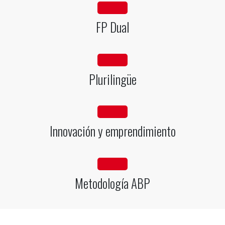
fa fa-industry
FP Dual
fa fa-globe
Plurilingüe
fa fa-lightbulb-o
Innovación y emprendimiento
fa fa-gears
Metodología ABP