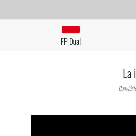
fa fa-industry
FP Dual
La 
Conviérte