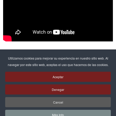
Etiquetas populares
Utilizamos cookies para mejorar su experiencia en nuestro sitio web. Al
navegar por este sitio web, aceptas el uso que hacemos de las cookies.
Formació professional
Formación profesional
112
108
Aceptar
Batxillerat
Bachillerato
Pastoral
70
68
66
Denegar
Bachillerato internacional
46
Cancel
Más Info