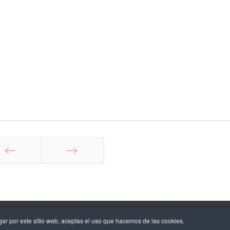
nterior
Siguiente
© 2026 Salesians Sarrià -
Privacidad /Aviso Legal
gar por este sitio web, aceptas el uso que hacemos de las cookies.