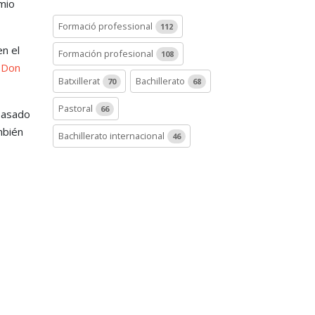
emio
Formació professional
112
en el
Formación profesional
108
 Don
Batxillerat
Bachillerato
70
68
Pastoral
66
basado
mbién
Bachillerato internacional
46