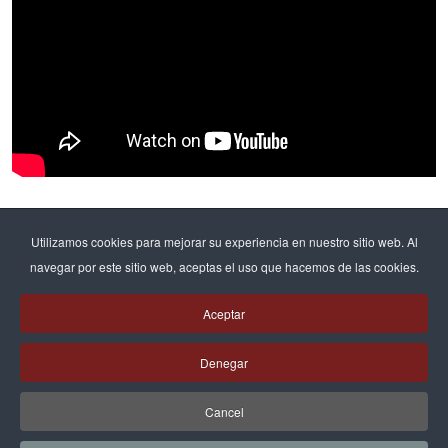
Etiquetas populares
Utilizamos cookies para mejorar su experiencia en nuestro sitio web. Al
navegar por este sitio web, aceptas el uso que hacemos de las cookies.
Formació professional
Formación profesional
112
108
Aceptar
Batxillerat
Bachillerato
Pastoral
70
68
66
Denegar
Bachillerato internacional
46
Cancel