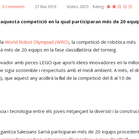
0 Comments
27 Mai 2019
Visites: 2870
Rating:
 aquesta competició en la qual participaran més de 20 equi
 la
World Robot Olympiad (WRO)
, la competició de robòtica més
 més de 20 equips en la fase classificatòria del torneig.
nnovador amb peces LEGO que aporti idees innovadores en la millo
 i que sigui sostenible i respectuós amb el medi ambient. A més, el d
 que aquest any acollirà la final de la competició del 8 al 10 de
a i tecnologia entre els joves mitjançant la diversió i la construc
rganitza Salesians Sarrià participaran més de 20 equips proceden