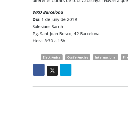
diferents ciutats de tota Catalunya i Navarra que
WRO Barcelona
Dia
: 1 de juny de 2019
Salesians Sarrià
Pg. Sant Joan Bosco, 42 Barcelona
Hora: 8:30 a 15h
Electrònica
Conferències
Internacional
Fir