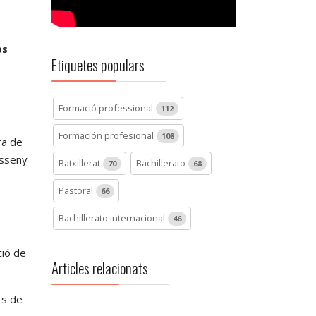
ps
Etiquetes populars
Formació professional
112
Formación profesional
108
ra de
isseny
Batxillerat
Bachillerato
70
68
Pastoral
66
Bachillerato internacional
46
ció de
Articles relacionats
ts de