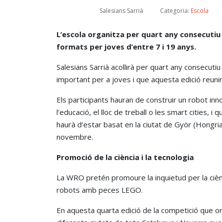
Salesians Sarrià
Categoria:
Escola
L’escola organitza per quart any consecutiu
formats per joves d’entre 7 i 19 anys.
Salesians Sarrià acollirà per quart any consecutiu
important per a joves i que aquesta edició reunirà
Els participants hauran de construir un robot i
l’educació, el lloc de treball o les smart cities,
haurà d’estar basat en la ciutat de Györ (Hongria),
novembre.
Promoció de la ciència i la tecnologia
La WRO pretén promoure la inquietud per la ciènci
robots amb peces LEGO.
En aquesta quarta edició de la competició que o