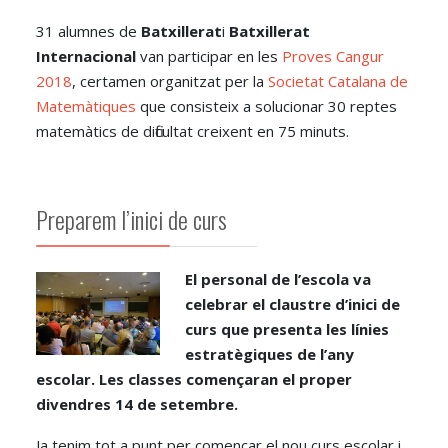
31 alumnes de
Batxillerat
i
Batxillerat
Internacional
van participar en les
Proves Cangur
2018
, certamen organitzat per la
Societat Catalana de
Matemàtiques
que consisteix a solucionar 30 reptes
matemàtics de dificultat creixent en 75 minuts.
Preparem l’inici de curs
El personal de l’escola va
celebrar el claustre d’inici de
curs que presenta les línies
estratègiques de l’any
escolar. Les classes començaran el proper
divendres 14 de setembre.
Ja tenim tot a punt per començar el nou curs escolar i