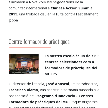
s’iniciaven a Nova York les negociacions de la
comunitat internacional a
Climate Action Summit
2019
, una trobada clau en la lluita contra l’escalfament
global.
Centre formador de pràctiques
La nostra escola és un dels 60
centres seleccionats com a
formadors de pràctiques del
MUFPS.
El director de l’escola,
José Abascal
, i el sotsdirector,
Francisco Álamo
, van assistir la setmana passada a la
presentació del
Programa d’Innovacio - Centres
Formadors de pràctiques del MUFPS
que organitza
el Departament d’Educació. Salesians Sarrià ha estat