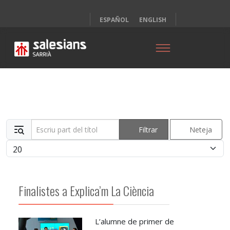
ESPAÑOL
ENGLISH
Escriu part del títol
Filtrar
Neteja
Mostrar #
Finalistes a Explica’m La Ciència
L’alumne de primer de