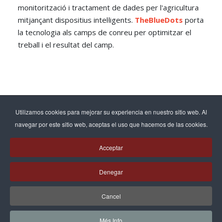
monitorització i tractament de dades per l'agricultura
mitjançant dispositius intel·ligents.
TheBlueDots
porta
la tecnologia als camps de conreu per optimitzar el
treball i el resultat del camp.
Utilizamos cookies para mejorar su experiencia en nuestro sitio web. Al
Pàgina 1 de 4
navegar por este sitio web, aceptas el uso que hacemos de las cookies.
1
2
3
Acceptar
4
Denegar
Final
Cancel
Més Info