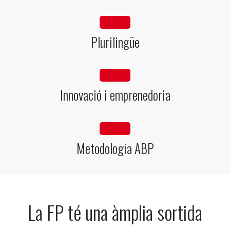
fa fa-globe
Plurilingüe
fa fa-lightbulb-o
Innovació i emprenedoria
fa fa-gears
Metodologia ABP
La FP té una àmplia sortida