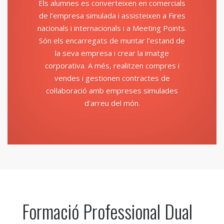
Els alumnes es converteixen en comercials
de l’empresa simulada i assisteixen a Fires
nacionals i internacionals i a Meeting Points.
Són els encarregats de muntar l’estand de
la seva empresa i crear la imatge
corporativa. A més, realitzen compres i
vendes i gestionen contractes de
col·laboració amb empreses simulades
d'arreu del món.
Formació Professional Dual