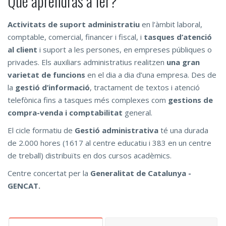
Què aprendràs a fer?
Activitats de suport administratiu
en l’àmbit laboral,
comptable, comerci­al, financer i fiscal, i
tasques d’atenció
al client
i suport a les persones, en empreses públiques o
privades. Els auxiliars administratius realitzen
una gran
varietat de funcions
en el dia a dia d’una empresa. Des de
la
gestió d’informació
, tractament de textos i atenció
telefònica fins a tasques més complexes com
gestions de
compra-venda i comptabilitat
general.
El cicle formatiu de
Gestió administrativa
té una durada
de 2.000 hores (1617 al centre educatiu i 383 en un centre
de treball) distribuïts en dos cursos acadèmics.
Centre concertat per la
Generalitat de Catalunya -
GENCAT.