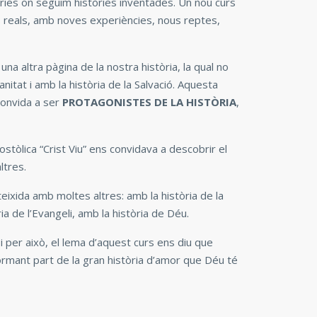
ries on seguim històries inventades. Un nou curs
s reals, amb noves experiències, nous reptes,
una altra pàgina de la nostra història, la qual no
anitat i amb la història de la Salvació. Aquesta
convida a ser
PROTAGONISTES DE LA HISTÒRIA
,
stòlica “Crist Viu” ens convidava a descobrir el
ltres.
eixida amb moltes altres: amb la història de la
ia de l’Evangeli, amb la història de Déu.
 i per això, el lema d’aquest curs ens diu que
formant part de la gran història d’amor que Déu té