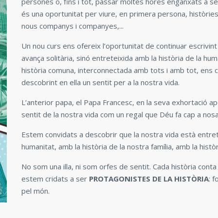
persones o, fins i tot, passar moltes hores enganxats a sè
és una oportunitat per viure, en primera persona, històrie
nous companys i companyes,...
Un nou curs ens ofereix l’oportunitat de continuar escrivint 
avança solitària, sinó entreteixida amb la història de la hum
història comuna, interconnectada amb tots i amb tot, ens 
descobrint en ella un sentit per a la nostra vida.
L’anterior papa, el Papa Francesc, en la seva exhortació apo
sentit de la nostra vida com un regal que Déu fa cap a nosa
Estem convidats a descobrir que la nostra vida està entret
humanitat, amb la història de la nostra família, amb la històr
No som una illa, ni som orfes de sentit. Cada història conta
estem cridats a ser
PROTAGONISTES DE LA HISTÒRIA
: 
pel món.