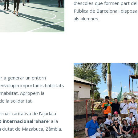
d’escoles que formen part de
Pública de Barcelona i dispos
als alumnes.
per a generar un entorn
envolupin importants habilitats
amabilitat. Apropem la
e la solidaritat.
na i caritativa de l’ajuda a
 internacional ‘Share’
a la
 la ciutat de Mazabuca, Zàmbia.