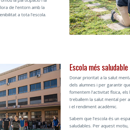
omou la participació i la
llora de l’entorn amb la
ibilitat a tota l’escola.
Escola més saludable
Donar prioritat a la salut menta
dels alumnes i per garantir qu
fomentem l’activitat física, els
treballem la salut mental per 
i el rendiment acadèmic.
Sabem que l’escola és un espa
saludables. Per aquest motiu, S