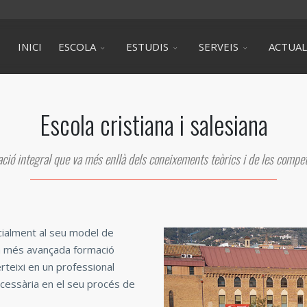
INICI
ESCOLA
ESTUDIS
SERVEIS
ACTUAL
Escola cristiana i salesiana
ció integral que va més enllà dels coneixements teòrics i de les compet
ecialment al seu model de
la més avançada formació
erteixi en un professional
cessària en el seu procés de