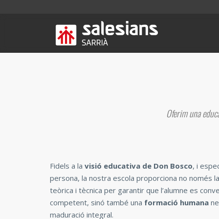
Oferim una educa
Fidels a la
visió educativa de Don Bosco
, i esp
persona, la nostra escola proporciona no només 
teòrica i tècnica per garantir que l’alumne es conv
competent, sinó també una
formació humana
ne
maduració integral.