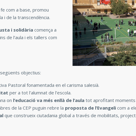
la fe com a base, promou
da i de la transcendència.
usta i solidària
comença a
ns de l’aula i els tallers com
 següents objectius:
iva Pastoral fonamentada en el carisma salesià.
litat
per a tot l’alumnat de l’escola.
ana on
l’educació va més enllà de l’aula
tot aprofitant moments i
bres de la CEP puguin rebre la
proposta de l’Evangeli
com a ele
al
que construeix ciutadania global a través de mobilitats, projectes