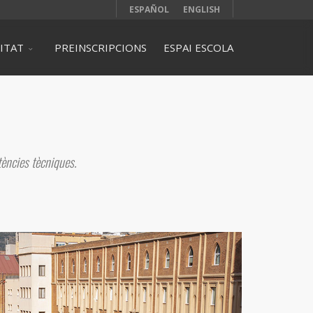
ESPAÑOL
ENGLISH
ITAT
PREINSCRIPCIONS
ESPAI ESCOLA
ències tècniques.