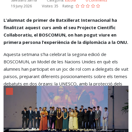
Salesians Sarrià
Categoria:
Escola
0 Comments
19 Juny 2026
Visites: 35
Rating:
L’alumnat de primer de Batxillerat Internacional ha
finalitzat aquest curs amb el seu Projecte Científic
Col·laboratiu, el BOSCOMUN, on han pogut viure en
primera persona l’experiència de la diplomàcia a la ONU.
Aquesta setmana s’ha celebrat la segona edició de
BOSCOMUN, un Model de les Nacions Unides en què els
alumnes han participat en un joc de rol com a delegats de vuit
països, preparant diferents posicionaments sobre els temes
debatuts en dos òrgans: la UNESCO, amb la protecció dels
oceans com a eix principal, i l’Assemblea General, centrada en
la reducció de l’ús dels plàstics.
Llegir més