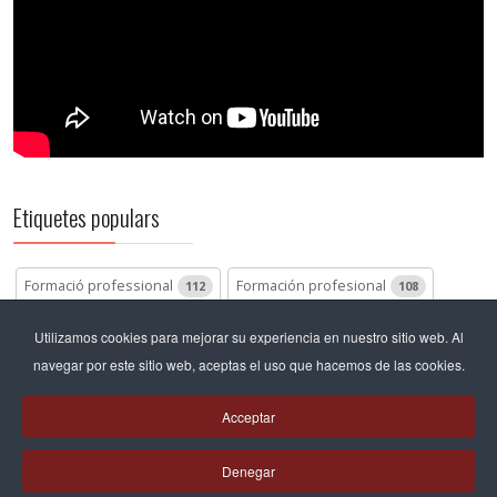
Etiquetes populars
Formació professional
Formación profesional
112
108
Batxillerat
Bachillerato
Pastoral
70
68
66
Utilizamos cookies para mejorar su experiencia en nuestro sitio web. Al
navegar por este sitio web, aceptas el uso que hacemos de las cookies.
Bachillerato internacional
46
Acceptar
Articles relacionats
Denegar