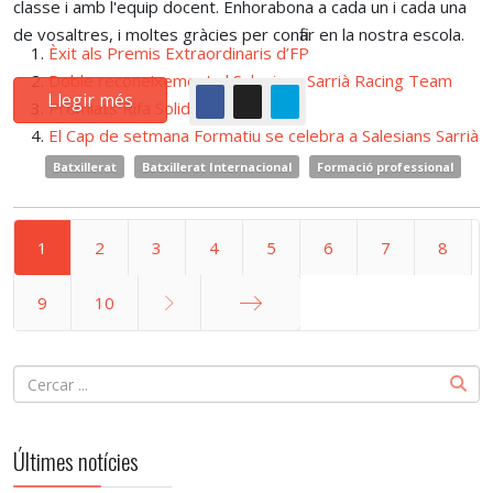
classe i amb l'equip docent. Enhorabona a cada un i cada una
de vosaltres, i moltes gràcies per confiar en la nostra escola.
Èxit als Premis Extraordinaris d’FP
Doble reconeixement al Salesians Sarrià Racing Team
Llegir més
Premiats Rifa Solidària Share
El Cap de setmana Formatiu se celebra a Salesians Sarrià
Batxillerat
Batxillerat Internacional
Formació professional
1
2
3
4
5
6
7
8
9
10
Final
Últimes notícies