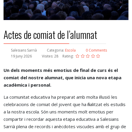
Batxillerat Internacional
Actes de comiat de l’alumnat
Salesians Sarrià
Categoria:
Escola
0 Comments
19 Juny 2026
Visites: 28
Rating:
Un dels moments més emotius de final de curs és el
comiat del nostre alumnat, que inicia una nova etapa
acadèmica i personal.
La comunitat educativa ha preparat amb molta il·lusió les
celebracions de comiat del jovent que ha finalitzat els estudis
a la nostra escola. Són uns moments molt emotius per
compartir i recordar aquesta etapa educativa a Salesians
Sarrià plena de records i anècdotes viscudes amb el grup de