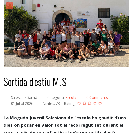
Sortida d’estiu MJS
Salesians Sarrià
Categoria:
Escola
0 Comments
01 Juliol 2026
Visites: 73
Rating:
La Moguda Juvenil Salesiana de l’escola ha gaudit d’uns
dies on posar en valor tot el recorregut fet durant el
curs, a més de rebre l’estiu al més pur estil salesià.