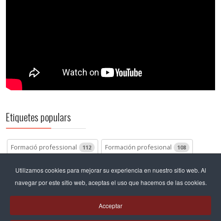
Etiquetes populars
Formació professional
Formación profesional
112
108
Batxillerat
Bachillerato
Pastoral
70
68
66
Utilizamos cookies para mejorar su experiencia en nuestro sitio web. Al
navegar por este sitio web, aceptas el uso que hacemos de las cookies.
Bachillerato internacional
46
Acceptar
Articles relacionats