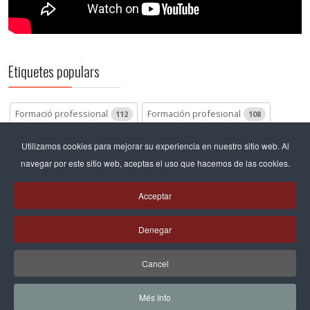
Etiquetes populars
Formació professional
Formación profesional
112
108
Batxillerat
Bachillerato
Pastoral
70
68
66
Utilizamos cookies para mejorar su experiencia en nuestro sitio web. Al
navegar por este sitio web, aceptas el uso que hacemos de las cookies.
Bachillerato internacional
46
Acceptar
Articles relacionats
Denegar
Cancel
Més Info
© 2026 Salesians Sarrià -
Privacitat / Avís legal