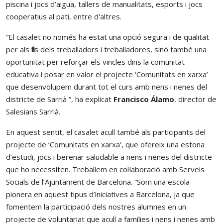
piscina i jocs d’aigua, tallers de manualitats, esports i jocs
cooperatius al pati, entre d'altres.
“El casalet no només ha estat una opció segura i de qualitat
per als fills dels treballadors i treballadores, sinó també una
oportunitat per reforçar els vincles dins la comunitat
educativa i posar en valor el projecte ‘Comunitats en xarxa’
que desenvolupem durant tot el curs amb nens i nenes del
districte de Sarrià ”, ha explicat
Francisco Álamo
, director de
Salesians Sarrià.
En aquest sentit, el casalet acull també als participants del
projecte de ‘Comunitats en xarxa’, que ofereix una estona
d’estudi, jocs i berenar saludable a nens i nenes del districte
que ho necessiten. Treballem en col·laboració amb Serveis
Socials de l’Ajuntament de Barcelona. “Som una escola
pionera en aquest tipus d’iniciatives a Barcelona, ja que
fomentem la participació dels nostres alumnes en un
projecte de voluntariat que acull a famílies i nens i nenes amb