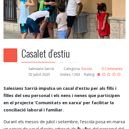
Casalet d’estiu
Salesians Sarrià
Categoria:
Escola
0 Comments
02 Juliol 2025
Visites: 1263
Rating:
Salesians Sarrià impulsa un casal d’estiu per als fills i
filles del seu personal i els nens i nenes que participen
en el projecte ‘Comunitats en xarxa’ per facilitar la
conciliació laboral i familiar.
Durant els mesos de juliol i setembre, l’escola posa en marxa
un servei de casal d’estiu adreçat als fills i filles del personal del