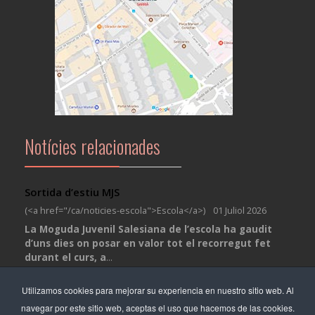
Notícies relacionades
Sortida d’estiu MJS
(<a href="/ca/noticies-escola">Escola</a>)
01 Juliol 2026
La Moguda Juvenil Salesiana de l’escola ha gaudit
d’uns dies on posar en valor tot el recorregut fet
durant el curs, a
...
Segona edició del BOSCOMUN
Utilizamos cookies para mejorar su experiencia en nuestro sitio web. Al
(<a href="/ca/noticies-escola">Escola</a>)
19 Juny 2026
navegar por este sitio web, aceptas el uso que hacemos de las cookies.